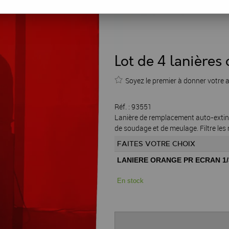
Lot de 4 lanière
Soyez le premier à donner votre a
Réf. :
93551
Lanière de remplacement auto-extingu
de soudage et de meulage. Filtre les 
FAITES VOTRE CHOIX
LANIERE ORANGE PR ECRAN 1/
En stock