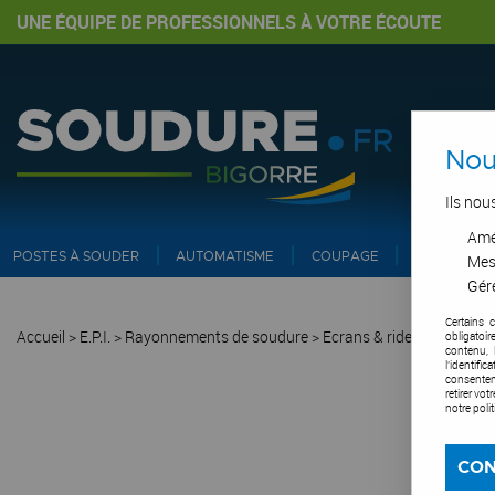
UNE ÉQUIPE DE PROFESSIONNELS À VOTRE ÉCOUTE
Nou
Ils nou
Amél
POSTES À SOUDER
AUTOMATISME
COUPAGE
PIPE ET IN
Mes
Gére
Certains 
Accueil
>
E.P.I.
>
Rayonnements de soudure
>
Ecrans & rideaux de sou
obligatoi
contenu, 
l'identifi
consentem
retirer vo
notre poli
CON