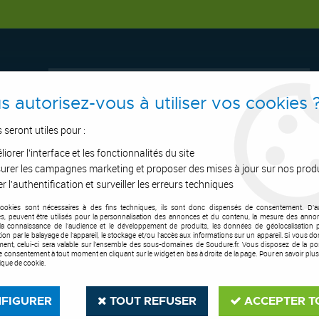
s autorisez-vous à utiliser vos cookies 
s seront utiles pour :
iorer l'interface et les fonctionnalités du site
ERTAGE
ASPIRATION
OUTILS DE COUPE
SOUDURE
E.P.I
urer les campagnes marketing et proposer des mises à jour sur nos prod
r l'authentification et surveiller les erreurs techniques
cookies sont nécessaires à des fins techniques, ils sont donc dispensés de consentement. D'a
dure
>
Rideaux de soudure
>
Lot de 4 lanières oranges pour écrans BEA 1
res, peuvent être utilisés pour la personnalisation des annonces et du contenu, la mesure des anno
la connaissance de l'audience et le développement de produits, les données de géolocalisation p
cation par le balayage de l'appareil, le stockage et/ou l'accès aux informations sur un appareil. Si vous d
ent, celui-ci sera valable sur l’ensemble des sous-domaines de Soudure.fr. Vous disposez de la poss
tre consentement à tout moment en cliquant sur le widget en bas à droite de la page. Pour en savoir plus
tique de cookie.
FIGURER
TOUT REFUSER
ACCEPTER T