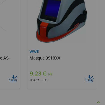
WWE
e AS-
Masque 9910XX
9,23 €
HT
11,07 €
TTC