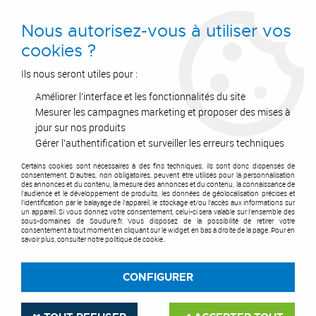
0
Nous autorisez-vous à utiliser vos
cookies ?
Ils nous seront utiles pour :
Améliorer l'interface et les fonctionnalités du site
Accueil
>
Index des marques
Mesurer les campagnes marketing et proposer des mises à
jour sur nos produits
INDEX DES MARQUES
Gérer l'authentification et surveiller les erreurs techniques
Certains cookies sont nécessaires à des fins techniques, ils sont donc dispensés de
consentement. D'autres, non obligatoires, peuvent être utilisés pour la personnalisation
des annonces et du contenu, la mesure des annonces et du contenu, la connaissance de
l'audience et le développement de produits, les données de géolocalisation précises et
l'identification par le balayage de l'appareil, le stockage et/ou l'accès aux informations sur
un appareil. Si vous donnez votre consentement, celui-ci sera valable sur l’ensemble des
sous-domaines de Soudure.fr. Vous disposez de la possibilité de retirer votre
3M (6)
consentement à tout moment en cliquant sur le widget en bas à droite de la page. Pour en
savoir plus, consulter notre politique de cookie.
3M ABRASIF (7)
CONFIGURER