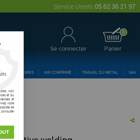
Service clients
05 62 36 21 97
0
?
Se connecter
Panier
ACCESSOIRES
AIR COMPRIMÉ
TRAVAIL DU MÉTAL
SAV
uits
utres, non
nces et du
récises et
onnez votre
ibilité de
, consulter
OUT