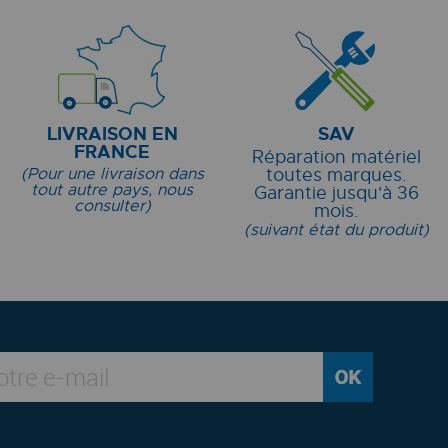
LIVRAISON EN
SAV
FRANCE
Réparation matériel
(Pour une livraison dans
toutes marques.
tout autre pays, nous
Garantie jusqu'à 36
consulter)
mois.
(suivant état du produit)