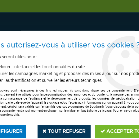
s autorisez-vous à utiliser vos cookies 
s seront utiles pour :
iorer l'interface et les fonctionnalités du site
ERTAGE
ASPIRATION
OUTILS DE COUPE
SOUDURE
E.P.I
urer les campagnes marketing et proposer des mises à jour sur nos prod
r l'authentification et surveiller les erreurs techniques
cookies sont nécessaires à des fins techniques, ils sont donc dispensés de consentement. D'a
soudeur kevlar Active welding
res, peuvent être utilisés pour la personnalisation des annonces et du contenu, la mesure des anno
la connaissance de l'audience et le développement de produits, les données de géolocalisation p
cation par le balayage de l'appareil, le stockage et/ou l'accès aux informations sur un appareil. Si vous d
ent, celui-ci sera valable sur l’ensemble des sous-domaines de Soudure.fr. Vous disposez de la poss
tre consentement à tout moment en cliquant sur le widget en bas à droite de la page. Pour en savoir plus
tique de cookie.
FIGURER
TOUT REFUSER
ACCEPTER T