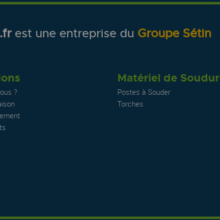
fr
est une entreprise du
Groupe Sétin
ions
Matériel de Soudu
ous ?
Postes à Souder
aison
Torches
iement
ts