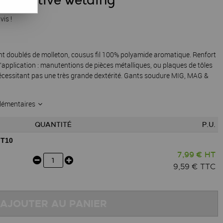
lar Active welding
vis !
nt doublés de molleton, cousus fil 100% polyamide aromatique. Renfort
application : manutentions de pièces métalliques, ou plaques de tôles
cessitant pas une très grande dextérité. Gants soudure MIG, MAG &
lémentaires
QUANTITÉ
P.U.
T10
7,99 € HT
9,59 € TTC
AJOUTER AU PANIER