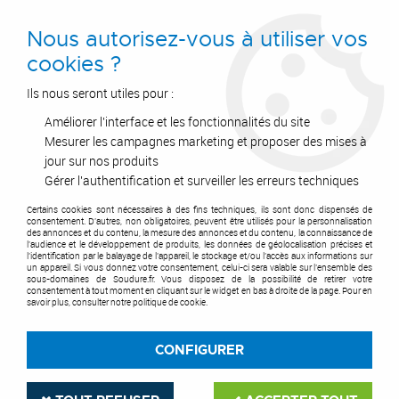
0
Nous autorisez-vous à utiliser vos
cookies ?
Ils nous seront utiles pour :
Améliorer l'interface et les fonctionnalités du site
Accueil
>
Outils de coupe
>
Disques
>
Disque à tronçonner
>
Disque à tronçonner pour machine portative
>
FTK33 - acier
Mesurer les campagnes marketing et proposer des mises à
jour sur nos produits
Gérer l'authentification et surveiller les erreurs techniques
Certains cookies sont nécessaires à des fins techniques, ils sont donc dispensés de
consentement. D'autres, non obligatoires, peuvent être utilisés pour la personnalisation
des annonces et du contenu, la mesure des annonces et du contenu, la connaissance de
l'audience et le développement de produits, les données de géolocalisation précises et
l'identification par le balayage de l'appareil, le stockage et/ou l'accès aux informations sur
un appareil. Si vous donnez votre consentement, celui-ci sera valable sur l’ensemble des
sous-domaines de Soudure.fr. Vous disposez de la possibilité de retirer votre
consentement à tout moment en cliquant sur le widget en bas à droite de la page. Pour en
savoir plus, consulter notre politique de cookie.
CONFIGURER