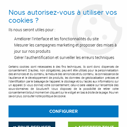
0
Nous autorisez-vous à utiliser vos
cookies ?
Ils nous seront utiles pour :
Améliorer l'interface et les fonctionnalités du site
Accueil
>
Outils de coupe
>
Fraises & plaquettes
>
Fraise carbure
>
Fraise carbure revêtue
>
Fraise 4 dents torique (rayonnée) carbure micro-
Mesurer les campagnes marketing et proposer des mises à
grain - queue cylindrique denture 35/38° Altima (ALTIN)
jour sur nos produits
Gérer l'authentification et surveiller les erreurs techniques
Certains cookies sont nécessaires à des fins techniques, ils sont donc dispensés de
consentement. D'autres, non obligatoires, peuvent être utilisés pour la personnalisation
des annonces et du contenu, la mesure des annonces et du contenu, la connaissance de
l'audience et le développement de produits, les données de géolocalisation précises et
l'identification par le balayage de l'appareil, le stockage et/ou l'accès aux informations sur
un appareil. Si vous donnez votre consentement, celui-ci sera valable sur l’ensemble des
sous-domaines de Soudure.fr. Vous disposez de la possibilité de retirer votre
consentement à tout moment en cliquant sur le widget en bas à droite de la page. Pour en
savoir plus, consulter notre politique de cookie.
CONFIGURER