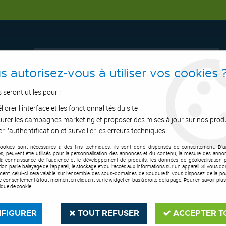
s autorisez-vous à utiliser vos cookies 
s seront utiles pour :
iorer l'interface et les fonctionnalités du site
ERTAGE
ASPIRATION
OUTILS DE COUPE
SOUDURE
E.P.I
urer les campagnes marketing et proposer des mises à jour sur nos prod
r l'authentification et surveiller les erreurs techniques
cookies sont nécessaires à des fins techniques, ils sont donc dispensés de consentement. D'a
l d'apport Mig Mag - alu
>
Fil MIG aluminium 4043 Al5Si - SuperGlaze 40
res, peuvent être utilisés pour la personnalisation des annonces et du contenu, la mesure des anno
la connaissance de l'audience et le développement de produits, les données de géolocalisation p
cation par le balayage de l'appareil, le stockage et/ou l'accès aux informations sur un appareil. Si vous d
ent, celui-ci sera valable sur l’ensemble des sous-domaines de Soudure.fr. Vous disposez de la poss
tre consentement à tout moment en cliquant sur le widget en bas à droite de la page. Pour en savoir plus
tique de cookie.
FIGURER
TOUT REFUSER
ACCEPTER T