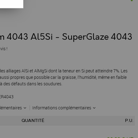
um 4043 Al5Si - SuperGlaze 4043
vis !
des alliages AlSi et AlMgSi dont la teneur en Si peut atteindre 7%. Les
 aussi propres que possible car la graisse, l'humidité, même en faible
à des défauts dans les soudures.
 ER4043
lémentaires
Informations complémentaires
QUANTITÉ
P.U.