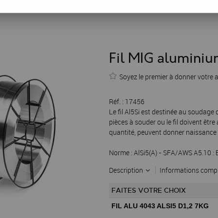
Fil MIG alumini
Soyez le premier à donner votre a
Réf. :
17456
Le fil Al5Si est destinée au soudage 
pièces à souder ou le fil doivent être
quantité, peuvent donner naissance 
Norme : AlSi5(A) - SFA/AWS A5.10 :
Description
Informations comp
FAITES VOTRE CHOIX
FIL ALU 4043 ALSI5 D1,2 7KG