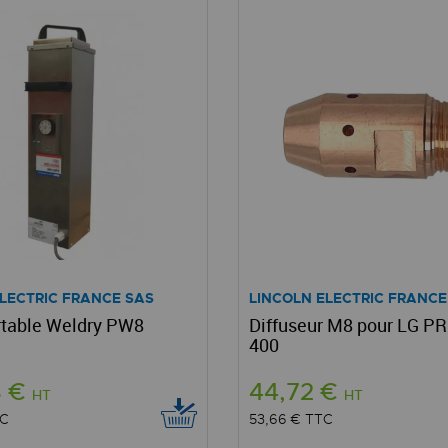
ELECTRIC FRANCE SAS
LINCOLN ELECTRIC FRANCE
rtable Weldry PW8
Diffuseur M8 pour LG P
400
8 €
44,72 €
HT
HT
C
53,66 €
TTC