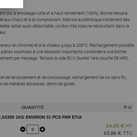
nt dur à enrobage rutile et à haut rendement (160%). Bonne tenue à
née aux chocs et à la compression. Matrice austénitique contenant des
ble, laitier auto détachable, cordon très lisse ne nécessitant dans la
eur.
 teneur en chrome) et à la chaleur jusqu'à 200°C. Rechargement possible
es pièces soumises à une abrasion importante combinée à une bonne
uement par meulage. Tension à vide 50 V. Dureté 1ère couche 58 HRC,
riel de terrassement et de concassage, rechargement de vis sans fin,
 de matières abrasives, dents de godet...
QUANTITÉ
P.U.
X350 1KG ENVIRON 31 PCS PAR ETUI
54,88 € HT
65,86 € TTC