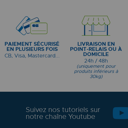
PAIEMENT SÉCURISÉ
LIVRAISON EN
EN PLUSIEURS FOIS
POINT-RELAIS OU À
DOMICILE
CB, Visa, Mastercard...
24h / 48h
(uniquement pour
produits inférieurs à
30kg)
Suivez nos tutoriels sur
notre chaîne Youtube