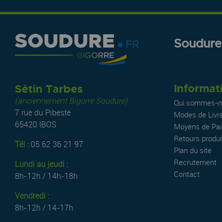
Soudure.
Informat
Sétin Tarbes
(anciennement Bigorre Soudure)
Qui sommes-n
7 rue du Pibeste
Modes de Livr
65420 IBOS
Moyens de Pa
Retours produi
Tél :
05 62 36 21 97
Plan du site
Recrutement
Lundi au jeudi :
Contact
8h-12h / 14h-18h
Vendredi :
8h-12h / 14-17h