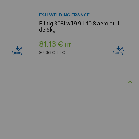
FSH WELDING FRANCE
Fil tig 308l w19 9 l d0,8 aero etui
de 5kg
81,13 €
HT
97,36 €
TTC