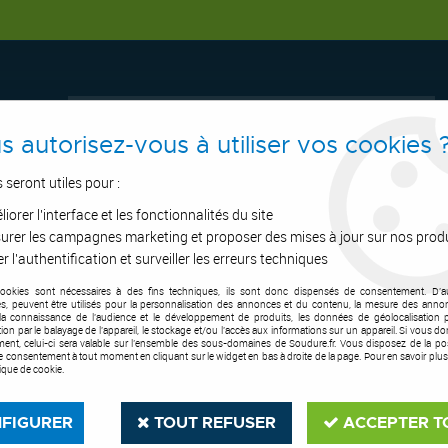
s autorisez-vous à utiliser vos cookies 
s seront utiles pour :
iorer l'interface et les fonctionnalités du site
ERTAGE
ASPIRATION
OUTILS DE COUPE
SOUDURE
E.P.I
urer les campagnes marketing et proposer des mises à jour sur nos prod
r l'authentification et surveiller les erreurs techniques
cookies sont nécessaires à des fins techniques, ils sont donc dispensés de consentement. D'a
lectrodes Enrobées
>
Électrode petit conditionnement
>
Electrode de rech
res, peuvent être utilisés pour la personnalisation des annonces et du contenu, la mesure des anno
la connaissance de l'audience et le développement de produits, les données de géolocalisation p
cation par le balayage de l'appareil, le stockage et/ou l'accès aux informations sur un appareil. Si vous d
FSH WELDING FRANCE
ent, celui-ci sera valable sur l’ensemble des sous-domaines de Soudure.fr. Vous disposez de la poss
tre consentement à tout moment en cliquant sur le widget en bas à droite de la page. Pour en savoir plus
tique de cookie.
Electrode de rec
Soyez le premier à donner votre a
FIGURER
TOUT REFUSER
ACCEPTER T