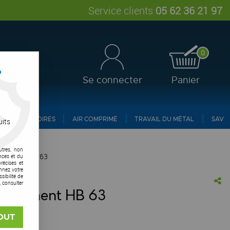
Service clients
05 62 36 21 97
0
?
Se connecter
Panier
ACCESSOIRES
AIR COMPRIMÉ
TRAVAIL DU MÉTAL
SAV
uits
utres, non
argement HB 63
nces et du
récises et
onnez votre
ibilité de
, consulter
hargement HB 63
vis !
OUT