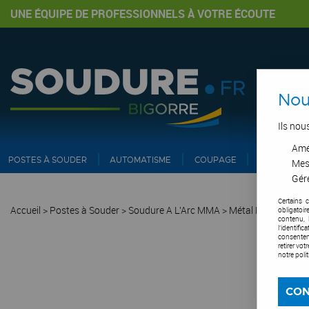
UNE ÉQUIPE DE PROFESSIONNELS À VOTRE ÉCOUTE
Nou
Ils nou
Amél
POSTES À SOUDER
AUTOMATISME
COUPAGE
PIPE ET IN
Mes
Gére
Certains 
Accueil
>
Postes à Souder
>
Soudure A L'Arc MMA
>
Métal D'Apport : E
obligatoi
contenu, 
l'identifi
consentem
retirer vo
notre poli
CON