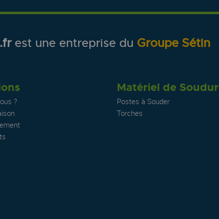
fr
est une entreprise du
Groupe Sétin
ions
Matériel de Soudu
ous ?
Postes à Souder
aison
Torches
iement
ts