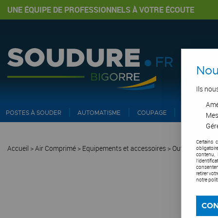
UNE ÉQUIPE DE PROFESSIONNELS À VOTRE ÉCOUTE
Nou
Ils nou
Amél
POSTES À SOUDER
AUTOMATISME
COUPAGE
PIPE ET IN
Mes
Gére
Certains 
Accueil
>
Air Comprimé
>
Equipements et accessoires
>
Outillage air 
obligatoi
contenu, 
l'identifi
consentem
retirer vo
notre poli
CON