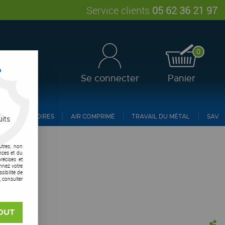
Service clients
05 62 36 21 97
0
?
Se connecter
Panier
ACCESSOIRES
AIR COMPRIMÉ
TRAVAIL DU MÉTAL
SAV
uits
utres, non
nces et du
récises et
onnez votre
ibilité de
, consulter
OUT