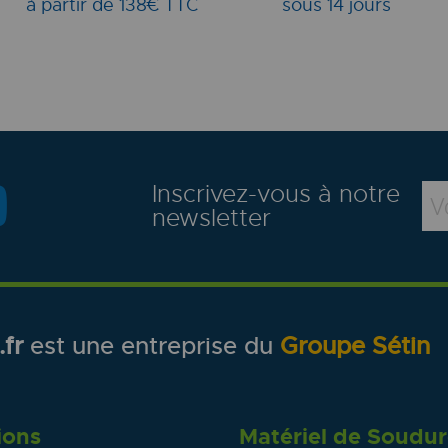
à partir de 138€ TTC
sous 14 jours
Inscrivez-vous à notre
newsletter
fr
est une entreprise du
Groupe Sétin
ions
Matériel de Soudu