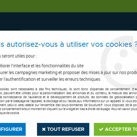
s autorisez-vous à utiliser vos cookies 
s seront utiles pour :
iorer l'interface et les fonctionnalités du site
ERTAGE
ASPIRATION
OUTILS DE COUPE
SOUDURE
E.P.I
urer les campagnes marketing et proposer des mises à jour sur nos prod
r l'authentification et surveiller les erreurs techniques
cookies sont nécessaires à des fins techniques, ils sont donc dispensés de consentement. D'a
comprimé
>
Accessoire
>
Douille tournevis impact 1/2' pour vis 6 pans creux
res, peuvent être utilisés pour la personnalisation des annonces et du contenu, la mesure des anno
la connaissance de l'audience et le développement de produits, les données de géolocalisation p
cation par le balayage de l'appareil, le stockage et/ou l'accès aux informations sur un appareil. Si vous d
ent, celui-ci sera valable sur l’ensemble des sous-domaines de Soudure.fr. Vous disposez de la poss
tre consentement à tout moment en cliquant sur le widget en bas à droite de la page. Pour en savoir plus
tique de cookie.
FIGURER
TOUT REFUSER
ACCEPTER T