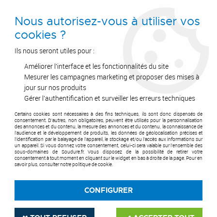
0
Nous autorisez-vous à utiliser vos
cookies ?
Ils nous seront utiles pour :
Améliorer l'interface et les fonctionnalités du site
Accueil
>
Air Comprimé
>
Equipements et accessoires
>
Outillage air comprimé
>
Accessoire
>
Douille à choc longue 1/2”
Mesurer les campagnes marketing et proposer des mises à
jour sur nos produits
Gérer l'authentification et surveiller les erreurs techniques
Certains cookies sont nécessaires à des fins techniques, ils sont donc dispensés de
consentement. D'autres, non obligatoires, peuvent être utilisés pour la personnalisation
des annonces et du contenu, la mesure des annonces et du contenu, la connaissance de
l'audience et le développement de produits, les données de géolocalisation précises et
l'identification par le balayage de l'appareil, le stockage et/ou l'accès aux informations sur
un appareil. Si vous donnez votre consentement, celui-ci sera valable sur l’ensemble des
sous-domaines de Soudure.fr. Vous disposez de la possibilité de retirer votre
consentement à tout moment en cliquant sur le widget en bas à droite de la page. Pour en
savoir plus, consulter notre politique de cookie.
CONFIGURER