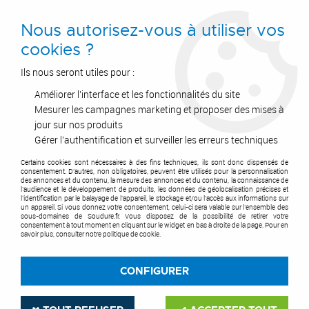
0
Nous autorisez-vous à utiliser vos
cookies ?
Ils nous seront utiles pour :
Améliorer l'interface et les fonctionnalités du site
Accueil
>
Air Comprimé
>
Equipements et accessoires
>
Raccord rapide
>
Raccord rapide de sécurité ISI 08
>
Distributeur fixe à 2 directions fileté
Mesurer les campagnes marketing et proposer des mises à
femelle
jour sur nos produits
Gérer l'authentification et surveiller les erreurs techniques
Certains cookies sont nécessaires à des fins techniques, ils sont donc dispensés de
consentement. D'autres, non obligatoires, peuvent être utilisés pour la personnalisation
des annonces et du contenu, la mesure des annonces et du contenu, la connaissance de
l'audience et le développement de produits, les données de géolocalisation précises et
l'identification par le balayage de l'appareil, le stockage et/ou l'accès aux informations sur
un appareil. Si vous donnez votre consentement, celui-ci sera valable sur l’ensemble des
sous-domaines de Soudure.fr. Vous disposez de la possibilité de retirer votre
consentement à tout moment en cliquant sur le widget en bas à droite de la page. Pour en
savoir plus, consulter notre politique de cookie.
CONFIGURER