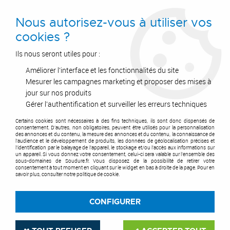
0
Nous autorisez-vous à utiliser vos
cookies ?
Ils nous seront utiles pour :
Améliorer l'interface et les fonctionnalités du site
Accueil
>
Outils de coupe
>
Disques
>
Disque à tronçonner
>
Disque à tronçonner pour machine portative
>
Disque extra-mince XTK -
Mesurer les campagnes marketing et proposer des mises à
acier / inox HydroProtect
jour sur nos produits
Gérer l'authentification et surveiller les erreurs techniques
Certains cookies sont nécessaires à des fins techniques, ils sont donc dispensés de
consentement. D'autres, non obligatoires, peuvent être utilisés pour la personnalisation
des annonces et du contenu, la mesure des annonces et du contenu, la connaissance de
l'audience et le développement de produits, les données de géolocalisation précises et
l'identification par le balayage de l'appareil, le stockage et/ou l'accès aux informations sur
un appareil. Si vous donnez votre consentement, celui-ci sera valable sur l’ensemble des
sous-domaines de Soudure.fr. Vous disposez de la possibilité de retirer votre
consentement à tout moment en cliquant sur le widget en bas à droite de la page. Pour en
savoir plus, consulter notre politique de cookie.
CONFIGURER