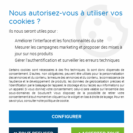
0
Nous autorisez-vous à utiliser vos
cookies ?
Ils nous seront utiles pour :
Améliorer l'interface et les fonctionnalités du site
Accueil
>
Outils de coupe
>
Disques
>
Disque carbure
>
DIAM INDUSTRIES - gamme matériaux spéciaux
>
Disque diamant - SPI
Mesurer les campagnes marketing et proposer des mises à
jour sur nos produits
Gérer l'authentification et surveiller les erreurs techniques
Certains cookies sont nécessaires à des fins techniques, ils sont donc dispensés de
consentement. D'autres, non obligatoires, peuvent être utilisés pour la personnalisation
des annonces et du contenu, la mesure des annonces et du contenu, la connaissance de
l'audience et le développement de produits, les données de géolocalisation précises et
l'identification par le balayage de l'appareil, le stockage et/ou l'accès aux informations sur
un appareil. Si vous donnez votre consentement, celui-ci sera valable sur l’ensemble des
sous-domaines de Soudure.fr. Vous disposez de la possibilité de retirer votre
consentement à tout moment en cliquant sur le widget en bas à droite de la page. Pour en
savoir plus, consulter notre politique de cookie.
CONFIGURER