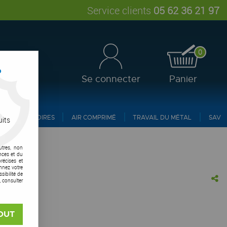
Service clients
05 62 36 21 97
0
?
Se connecter
Panier
ACCESSOIRES
AIR COMPRIMÉ
TRAVAIL DU MÉTAL
SAV
uits
utres, non
nces et du
récises et
onnez votre
ibilité de
, consulter
ltima
vis !
OUT