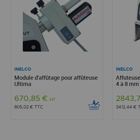
INELCO
INELCO
Module d'affûtage pour affûteuse
Affuteuse
Ultima
4 à 8 mm
670,85 €
2843,
HT
805,02 €
TTC
3412,44 €