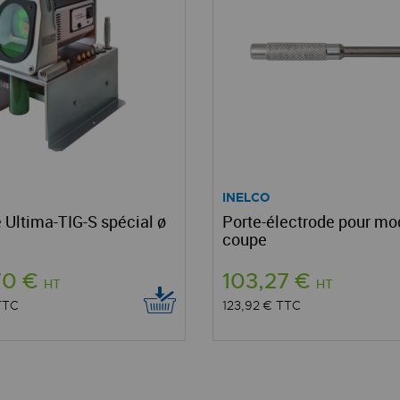
INELCO
 Ultima-TIG-S spécial ø
Porte-électrode pour mo
coupe
70 €
103,27 €
HT
HT
TTC
123,92 €
TTC