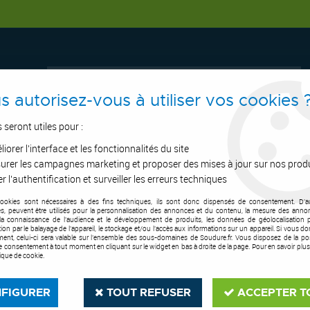
s autorisez-vous à utiliser vos cookies 
s seront utiles pour :
iorer l'interface et les fonctionnalités du site
ERTAGE
ASPIRATION
OUTILS DE COUPE
SOUDURE
E.P.I
urer les campagnes marketing et proposer des mises à jour sur nos prod
r l'authentification et surveiller les erreurs techniques
cookies sont nécessaires à des fins techniques, ils sont donc dispensés de consentement. D'a
uteuses Tunsgtène
>
Disque abrasif Ultima
res, peuvent être utilisés pour la personnalisation des annonces et du contenu, la mesure des anno
la connaissance de l'audience et le développement de produits, les données de géolocalisation p
cation par le balayage de l'appareil, le stockage et/ou l'accès aux informations sur un appareil. Si vous d
INELCO
ent, celui-ci sera valable sur l’ensemble des sous-domaines de Soudure.fr. Vous disposez de la poss
tre consentement à tout moment en cliquant sur le widget en bas à droite de la page. Pour en savoir plus
tique de cookie.
Disque abrasif U
Soyez le premier à donner votre a
FIGURER
TOUT REFUSER
ACCEPTER T