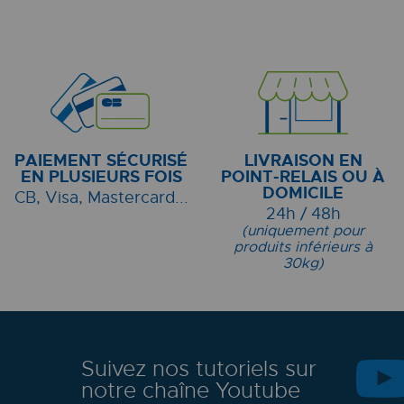
PAIEMENT SÉCURISÉ
LIVRAISON EN
EN PLUSIEURS FOIS
POINT-RELAIS OU À
DOMICILE
CB, Visa, Mastercard...
24h / 48h
(uniquement pour
produits inférieurs à
30kg)
Suivez nos tutoriels sur
notre chaîne Youtube