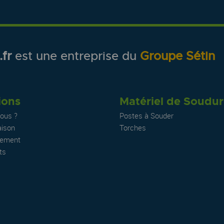
fr
est une entreprise du
Groupe Sétin
ions
Matériel de Soudu
ous ?
Postes à Souder
aison
Torches
iement
ts