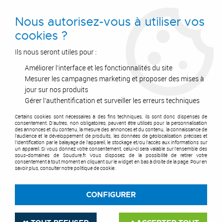
0
Nous autorisez-vous à utiliser vos
cookies ?
Ils nous seront utiles pour :
Améliorer l'interface et les fonctionnalités du site
Accueil
>
Outils de coupe
>
Disques
>
Disque & pastille abrasif
>
Disque abrasif
>
Disque Abrasif S Performance Ø150 mm
Mesurer les campagnes marketing et proposer des mises à
jour sur nos produits
Gérer l'authentification et surveiller les erreurs techniques
Certains cookies sont nécessaires à des fins techniques, ils sont donc dispensés de
consentement. D'autres, non obligatoires, peuvent être utilisés pour la personnalisation
des annonces et du contenu, la mesure des annonces et du contenu, la connaissance de
l'audience et le développement de produits, les données de géolocalisation précises et
l'identification par le balayage de l'appareil, le stockage et/ou l'accès aux informations sur
un appareil. Si vous donnez votre consentement, celui-ci sera valable sur l’ensemble des
sous-domaines de Soudure.fr. Vous disposez de la possibilité de retirer votre
consentement à tout moment en cliquant sur le widget en bas à droite de la page. Pour en
savoir plus, consulter notre politique de cookie.
CONFIGURER