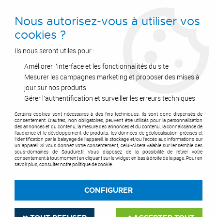
0
Nous autorisez-vous à utiliser vos
cookies ?
Ils nous seront utiles pour :
Améliorer l'interface et les fonctionnalités du site
Accueil
>
Coupage
>
Coupage Plasma
>
Hypertherm®
>
Torche T30V et pièces d'usure
Mesurer les campagnes marketing et proposer des mises à
jour sur nos produits
TORCHE T30V ET PIÈCES
Gérer l'authentification et surveiller les erreurs techniques
D'USURE
Certains cookies sont nécessaires à des fins techniques, ils sont donc dispensés de
consentement. D'autres, non obligatoires, peuvent être utilisés pour la personnalisation
des annonces et du contenu, la mesure des annonces et du contenu, la connaissance de
l'audience et le développement de produits, les données de géolocalisation précises et
l'identification par le balayage de l'appareil, le stockage et/ou l'accès aux informations sur
un appareil. Si vous donnez votre consentement, celui-ci sera valable sur l’ensemble des
sous-domaines de Soudure.fr. Vous disposez de la possibilité de retirer votre
consentement à tout moment en cliquant sur le widget en bas à droite de la page. Pour en
TRIER & FILTRER
savoir plus, consulter notre politique de cookie.
CONFIGURER
5 articles sur
5