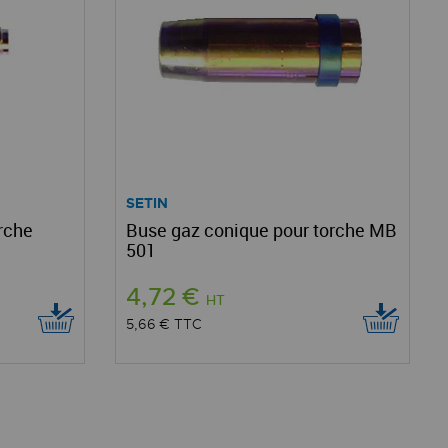
SETIN
rche
Buse gaz conique pour torche MB
501
4,72 €
HT
5,66 €
TTC