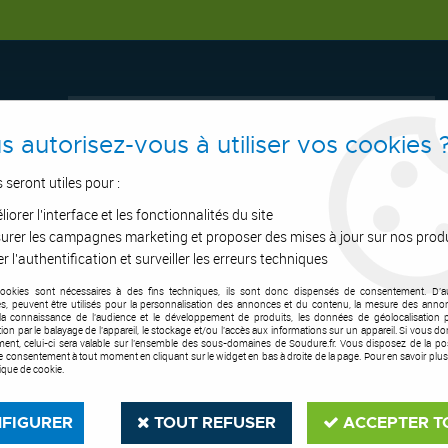
s autorisez-vous à utiliser vos cookies 
s seront utiles pour :
iorer l'interface et les fonctionnalités du site
ERTAGE
ASPIRATION
OUTILS DE COUPE
SOUDURE
E.P.I
urer les campagnes marketing et proposer des mises à jour sur nos prod
r l'authentification et surveiller les erreurs techniques
cookies sont nécessaires à des fins techniques, ils sont donc dispensés de consentement. D'a
l
>
Accessoire pour perceuse à colonne
>
Cônes CM2 et CM3 pour fraises 
res, peuvent être utilisés pour la personnalisation des annonces et du contenu, la mesure des anno
la connaissance de l'audience et le développement de produits, les données de géolocalisation p
cation par le balayage de l'appareil, le stockage et/ou l'accès aux informations sur un appareil. Si vous d
SETIN
ent, celui-ci sera valable sur l’ensemble des sous-domaines de Soudure.fr. Vous disposez de la poss
tre consentement à tout moment en cliquant sur le widget en bas à droite de la page. Pour en savoir plus
tique de cookie.
Cônes CM2 et CM3
Soyez le premier à donner votre a
FIGURER
TOUT REFUSER
ACCEPTER T