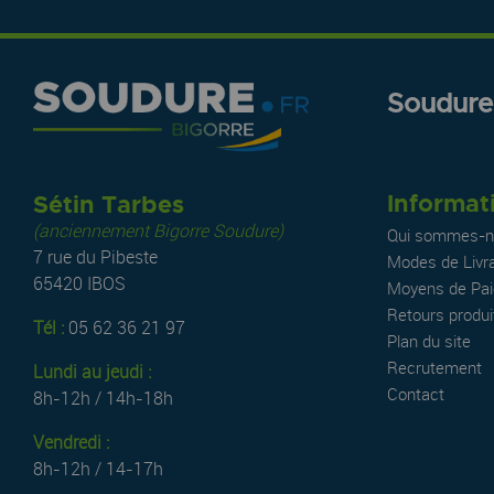
Soudure.
Informat
Sétin Tarbes
(anciennement Bigorre Soudure)
Qui sommes-n
7 rue du Pibeste
Modes de Livr
65420 IBOS
Moyens de Pa
Retours produi
Tél :
05 62 36 21 97
Plan du site
Recrutement
Lundi au jeudi :
Contact
8h-12h / 14h-18h
Vendredi :
8h-12h / 14-17h