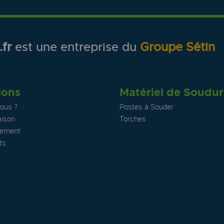
fr
est une entreprise du
Groupe Sétin
ions
Matériel de Soudu
ous ?
Postes à Souder
aison
Torches
iement
ts