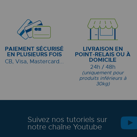
PAIEMENT SÉCURISÉ
LIVRAISON EN
EN PLUSIEURS FOIS
POINT-RELAIS OU À
DOMICILE
CB, Visa, Mastercard...
24h / 48h
(uniquement pour
produits inférieurs à
30kg)
Suivez nos tutoriels sur
notre chaîne Youtube