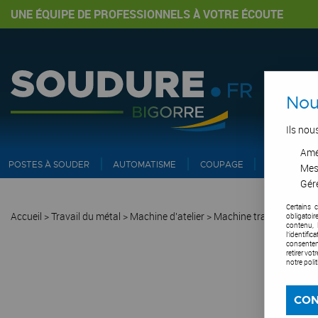
UNE ÉQUIPE DE PROFESSIONNELS À VOTRE ÉCOUTE
Nou
Ils nou
Amél
POSTES À SOUDER
AUTOMATISME
COUPAGE
PIPE ET IN
Mes
Gére
Certains 
Accueil
>
Travail du métal
>
Machine d'atelier
>
Machine travail du méta
obligatoi
contenu, 
l'identifi
consentem
retirer vo
notre poli
CON