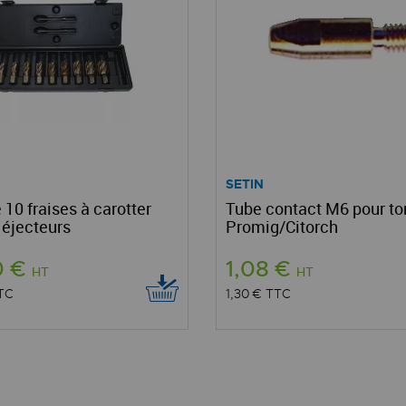
SETIN
 10 fraises à carotter
Tube contact M6 pour to
 éjecteurs
Promig/Citorch
0 €
1,08 €
HT
HT
TC
1,30 €
TTC