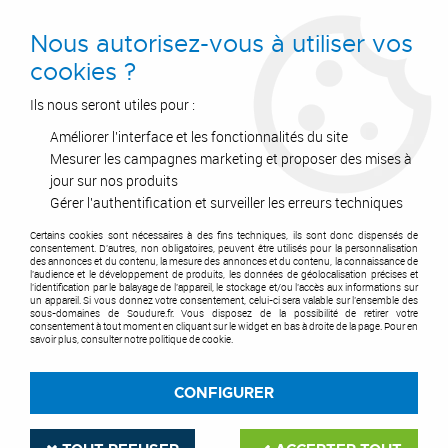
0
Nous autorisez-vous à utiliser vos
cookies ?
Ils nous seront utiles pour :
Améliorer l'interface et les fonctionnalités du site
Accueil
>
Outils de coupe
>
Fraises & plaquettes
>
Fraise à carotter
>
Coffret 7 mini - fraises à carotter pour perceuse portative
Mesurer les campagnes marketing et proposer des mises à
jour sur nos produits
Gérer l'authentification et surveiller les erreurs techniques
Certains cookies sont nécessaires à des fins techniques, ils sont donc dispensés de
consentement. D'autres, non obligatoires, peuvent être utilisés pour la personnalisation
des annonces et du contenu, la mesure des annonces et du contenu, la connaissance de
l'audience et le développement de produits, les données de géolocalisation précises et
l'identification par le balayage de l'appareil, le stockage et/ou l'accès aux informations sur
un appareil. Si vous donnez votre consentement, celui-ci sera valable sur l’ensemble des
sous-domaines de Soudure.fr. Vous disposez de la possibilité de retirer votre
consentement à tout moment en cliquant sur le widget en bas à droite de la page. Pour en
savoir plus, consulter notre politique de cookie.
CONFIGURER