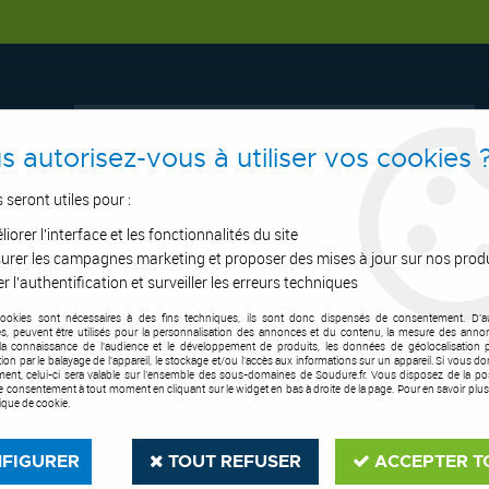
s autorisez-vous à utiliser vos cookies 
s seront utiles pour :
iorer l'interface et les fonctionnalités du site
ERTAGE
ASPIRATION
OUTILS DE COUPE
SOUDURE
E.P.I
urer les campagnes marketing et proposer des mises à jour sur nos prod
r l'authentification et surveiller les erreurs techniques
cookies sont nécessaires à des fins techniques, ils sont donc dispensés de consentement. D'a
l
>
Accessoire pour perceuse à colonne
>
Appareil à tarauder RTH 312
res, peuvent être utilisés pour la personnalisation des annonces et du contenu, la mesure des anno
la connaissance de l'audience et le développement de produits, les données de géolocalisation p
cation par le balayage de l'appareil, le stockage et/ou l'accès aux informations sur un appareil. Si vous d
GBMO
ent, celui-ci sera valable sur l’ensemble des sous-domaines de Soudure.fr. Vous disposez de la poss
tre consentement à tout moment en cliquant sur le widget en bas à droite de la page. Pour en savoir plus
tique de cookie.
Appareil à tarau
Soyez le premier à donner votre a
FIGURER
TOUT REFUSER
ACCEPTER T