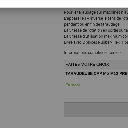
Réf. :
11611
Pour le taraudage sur machines n’ay
L’appareil RTH inverse le sens de ro
pendant ou en fin de taraudage.
La vitesse de rotation en sortie du ta
La vitesse d’utilisation maximum con
Livré avec 2 pinces Rubber-Flex, 1 bar
Informations complémentaires
FAITES VOTRE CHOIX
TARAUDEUSE CAP M5-M12 PRE
En stock