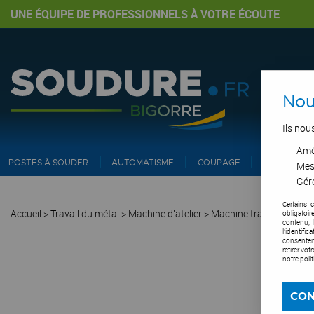
UNE ÉQUIPE DE PROFESSIONNELS À VOTRE ÉCOUTE
Nou
Ils nou
Amél
POSTES À SOUDER
AUTOMATISME
COUPAGE
PIPE ET IN
Mes
Gére
Certains 
Accueil
>
Travail du métal
>
Machine d'atelier
>
Machine travail du méta
obligatoi
contenu, 
l'identifi
consentem
retirer vo
notre poli
CON