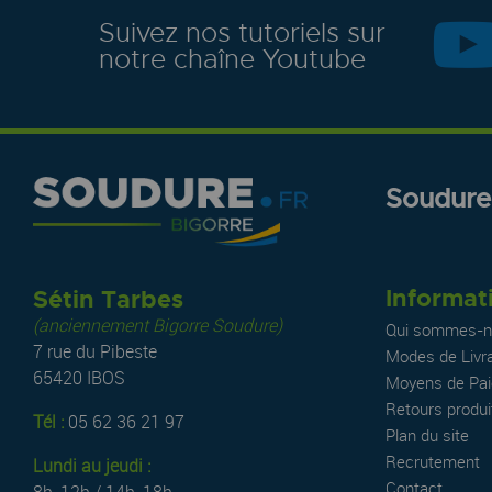
Suivez nos tutoriels sur
notre chaîne Youtube
Soudure.
Informat
Sétin Tarbes
(anciennement Bigorre Soudure)
Qui sommes-n
7 rue du Pibeste
Modes de Livr
65420 IBOS
Moyens de Pa
Retours produi
Tél :
05 62 36 21 97
Plan du site
Recrutement
Lundi au jeudi :
Contact