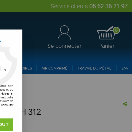
Service clients
05 62 36 21 97
0
?
Se connecter
Panier
ACCESSOIRES
AIR COMPRIMÉ
TRAVAIL DU MÉTAL
SAV
uits
utres, non
nces et du
récises et
onnez votre
ibilité de
, consulter
der RTH 312
vis !
OUT