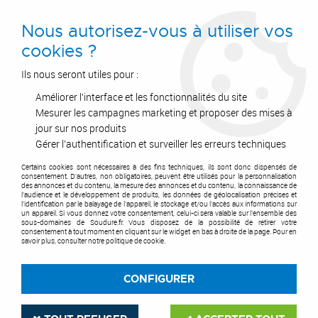
0
Nous autorisez-vous à utiliser vos
cookies ?
Ils nous seront utiles pour :
Améliorer l'interface et les fonctionnalités du site
Accueil
>
Air Comprimé
>
Equipements et accessoires
>
Outillage air comprimé
>
Affleureuse pneumatique
Mesurer les campagnes marketing et proposer des mises à
jour sur nos produits
AFFLEUREUSE
Gérer l'authentification et surveiller les erreurs techniques
PNEUMATIQUE
Certains cookies sont nécessaires à des fins techniques, ils sont donc dispensés de
consentement. D'autres, non obligatoires, peuvent être utilisés pour la personnalisation
des annonces et du contenu, la mesure des annonces et du contenu, la connaissance de
l'audience et le développement de produits, les données de géolocalisation précises et
l'identification par le balayage de l'appareil, le stockage et/ou l'accès aux informations sur
un appareil. Si vous donnez votre consentement, celui-ci sera valable sur l’ensemble des
sous-domaines de Soudure.fr. Vous disposez de la possibilité de retirer votre
consentement à tout moment en cliquant sur le widget en bas à droite de la page. Pour en
TRIER & FILTRER
savoir plus, consulter notre politique de cookie.
CONFIGURER
Aucune correspondance trouvée