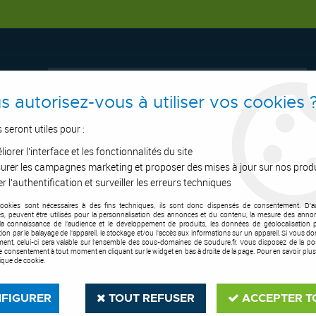
s autorisez-vous à utiliser vos cookies 
s seront utiles pour :
iorer l'interface et les fonctionnalités du site
ERTAGE
ASPIRATION
OUTILS DE COUPE
SOUDURE
E.P.I
urer les campagnes marketing et proposer des mises à jour sur nos prod
r l'authentification et surveiller les erreurs techniques
cookies sont nécessaires à des fins techniques, ils sont donc dispensés de consentement. D'a
uteuses Tunsgtène
>
Affûteuse Power Pointer pour électrodes tungstène
res, peuvent être utilisés pour la personnalisation des annonces et du contenu, la mesure des anno
la connaissance de l'audience et le développement de produits, les données de géolocalisation p
cation par le balayage de l'appareil, le stockage et/ou l'accès aux informations sur un appareil. Si vous d
LITTY
ent, celui-ci sera valable sur l’ensemble des sous-domaines de Soudure.fr. Vous disposez de la poss
tre consentement à tout moment en cliquant sur le widget en bas à droite de la page. Pour en savoir plus
tique de cookie.
Affûteuse Power 
Soyez le premier à donner votre a
FIGURER
TOUT REFUSER
ACCEPTER T