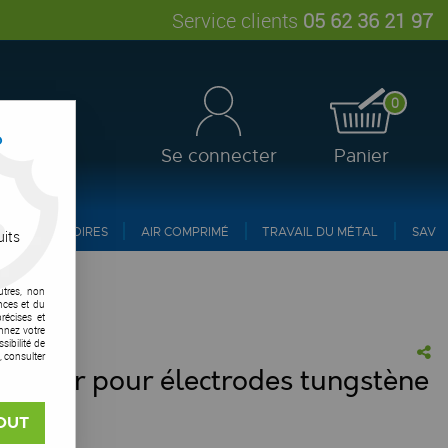
Service clients
05 62 36 21 97
0
?
Se connecter
Panier
ACCESSOIRES
AIR COMPRIMÉ
TRAVAIL DU MÉTAL
SAV
uits
utres, non
nces et du
récises et
onnez votre
ibilité de
, consulter
Pointer pour électrodes tungstène
vis !
OUT