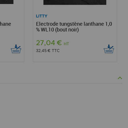
LITTY
thane
Electrode tungstène lanthane 1,0
% WL10 (bout noir)
27,04 €
HT
32,45 €
TTC