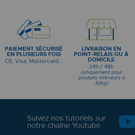
PAIEMENT SÉCURISÉ
LIVRAISON EN
EN PLUSIEURS FOIS
POINT-RELAIS OU À
DOMICILE
CB, Visa, Mastercard...
24h / 48h
(uniquement pour
produits inférieurs à
30kg)
Suivez nos tutoriels sur
notre chaîne Youtube