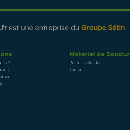
fr
est une entreprise du
Groupe Sétin
ions
Matériel de Soudu
ous ?
Postes à Souder
aison
Torches
iement
ts