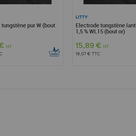
LITTY
 tungstène pur W (bout
Electrode tungstène lan
1,5 % WL15 (bout or)
 €
15,89 €
HT
HT
C
19,07 €
TTC