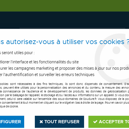
s autorisez-vous à utiliser vos cookies 
s seront utiles pour :
iorer l'interface et les fonctionnalités du site
ERTAGE
ASPIRATION
OUTILS DE COUPE
SOUDURE
E.P.I
urer les campagnes marketing et proposer des mises à jour sur nos prod
r l'authentification et surveiller les erreurs techniques
cookies sont nécessaires à des fins techniques, ils sont donc dispensés de consentement. D'a
tion
>
Système d'aspiration haute dépression
>
Cartouche filtrante Kem
res, peuvent être utilisés pour la personnalisation des annonces et du contenu, la mesure des anno
la connaissance de l'audience et le développement de produits, les données de géolocalisation p
cation par le balayage de l'appareil, le stockage et/ou l'accès aux informations sur un appareil. Si vous d
ent, celui-ci sera valable sur l’ensemble des sous-domaines de Soudure.fr. Vous disposez de la poss
tre consentement à tout moment en cliquant sur le widget en bas à droite de la page. Pour en savoir plus
tique de cookie.
FIGURER
TOUT REFUSER
ACCEPTER T