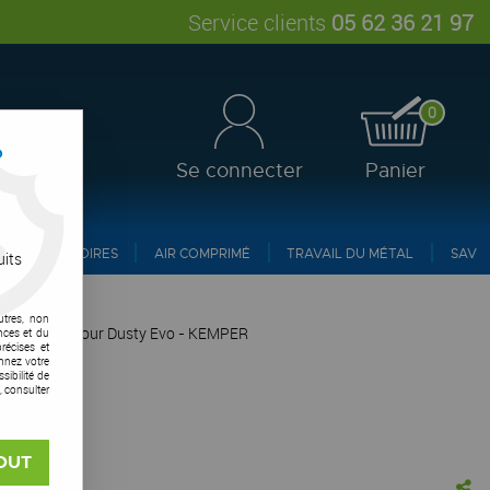
Service clients
05 62 36 21 97
0
?
Se connecter
Panier
ACCESSOIRES
AIR COMPRIMÉ
TRAVAIL DU MÉTAL
SAV
uits
utres, non
Tex® ePTFE pour Dusty Evo - KEMPER
nces et du
récises et
onnez votre
ibilité de
, consulter
OUT