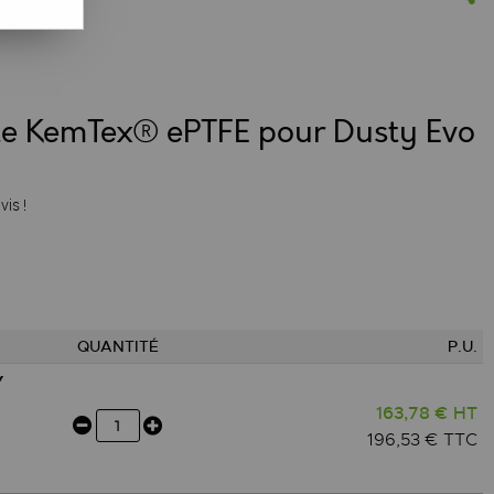
nte KemTex® ePTFE pour Dusty Evo
vis !
QUANTITÉ
P.U.
Y
163,78 € HT
196,53 € TTC