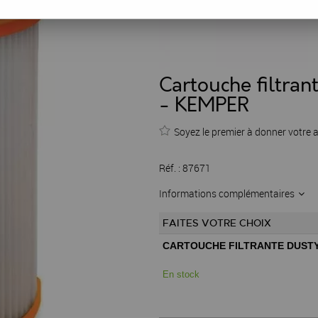
Cartouche filtra
- KEMPER
Soyez le premier à donner votre a
Réf. :
87671
Informations complémentaires
FAITES VOTRE CHOIX
CARTOUCHE FILTRANTE DUST
En stock