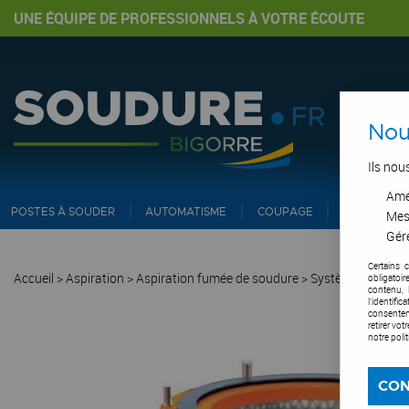
UNE ÉQUIPE DE PROFESSIONNELS À VOTRE ÉCOUTE
Nou
Ils nou
Amél
POSTES À SOUDER
AUTOMATISME
COUPAGE
PIPE ET IN
Mes
Gére
Certains 
Accueil
>
Aspiration
>
Aspiration fumée de soudure
>
Système d'aspira
obligatoi
contenu, 
l'identifi
consentem
retirer vo
notre poli
CON