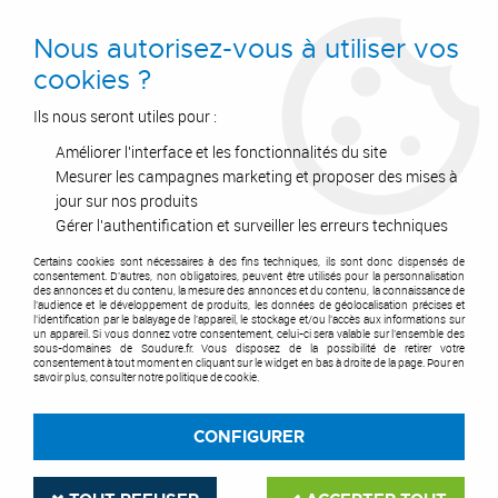
0
Nous autorisez-vous à utiliser vos
cookies ?
Ils nous seront utiles pour :
Améliorer l'interface et les fonctionnalités du site
Accueil
>
Air Comprimé
>
Equipements et accessoires
>
Outillage air comprimé
>
Burineurs
>
Accessoires pour burineur UT 8612
Mesurer les campagnes marketing et proposer des mises à
LVBKX
jour sur nos produits
Gérer l'authentification et surveiller les erreurs techniques
Certains cookies sont nécessaires à des fins techniques, ils sont donc dispensés de
consentement. D'autres, non obligatoires, peuvent être utilisés pour la personnalisation
des annonces et du contenu, la mesure des annonces et du contenu, la connaissance de
l'audience et le développement de produits, les données de géolocalisation précises et
l'identification par le balayage de l'appareil, le stockage et/ou l'accès aux informations sur
un appareil. Si vous donnez votre consentement, celui-ci sera valable sur l’ensemble des
sous-domaines de Soudure.fr. Vous disposez de la possibilité de retirer votre
consentement à tout moment en cliquant sur le widget en bas à droite de la page. Pour en
savoir plus, consulter notre politique de cookie.
CONFIGURER