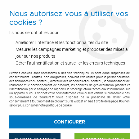
0
Nous autorisez-vous à utiliser vos
cookies ?
Ils nous seront utiles pour :
Améliorer l'interface et les fonctionnalités du site
Accueil
>
Outils de coupe
>
Disques
>
Disque fibre & fibre céramique
>
4819 Siaron 8
Mesurer les campagnes marketing et proposer des mises à
jour sur nos produits
Gérer l'authentification et surveiller les erreurs techniques
Certains cookies sont nécessaires à des fins techniques, ils sont donc dispensés de
consentement. D'autres, non obligatoires, peuvent être utilisés pour la personnalisation
des annonces et du contenu, la mesure des annonces et du contenu, la connaissance de
l'audience et le développement de produits, les données de géolocalisation précises et
l'identification par le balayage de l'appareil, le stockage et/ou l'accès aux informations sur
un appareil. Si vous donnez votre consentement, celui-ci sera valable sur l’ensemble des
sous-domaines de Soudure.fr. Vous disposez de la possibilité de retirer votre
consentement à tout moment en cliquant sur le widget en bas à droite de la page. Pour en
savoir plus, consulter notre politique de cookie.
CONFIGURER